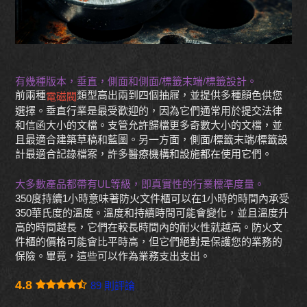
有幾種版本，垂直，側面和側面/標籤末端/標籤設計。
前兩種
類型高出兩到四個抽屜，並提供多種顏色供您
電磁閥
選擇。垂直行業是最受歡迎的，因為它們通常用於提交法律
和信函大小的文檔。支管允許歸檔更多奇數大小的文檔，並
且最適合建築草稿和藍圖。另一方面，側面/標籤末端/標籤設
計最適合記錄檔案，許多醫療機構和設施都在使用它們。
大多數產品都帶有UL等級，即真實性的行業標準度量。
350度持續1小時意味著防火文件櫃可以在1小時的時間內承受
350華氏度的溫度。溫度和持續時間可能會變化，並且溫度升
高的時間越長，它們在較長時間內的耐火性就越高。防火文
件櫃的價格可能會比平時高，但它們絕對是保護您的業務的
保險。畢竟，這些可以作為業務支出支出。
4.8
89 則評論